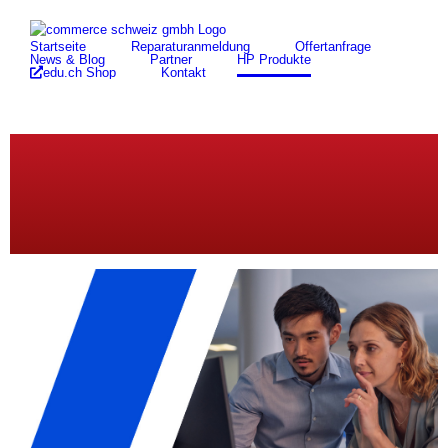
Suche
Zum
nach:
Startseite
Reparaturanmeldung
Offertanfrage
Inhalt
News & Blog
Partner
HP Produkte
springen
edu.ch Shop
Kontakt