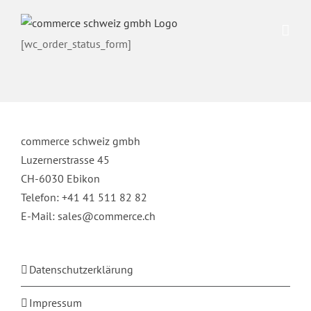
Zum
Inhalt
[wc_order_status_form]
springen
commerce schweiz gmbh
Luzernerstrasse 45
CH-6030 Ebikon
Telefon: +41 41 511 82 82
E-Mail:
sales@commerce.ch
Datenschutzerklärung
Impressum